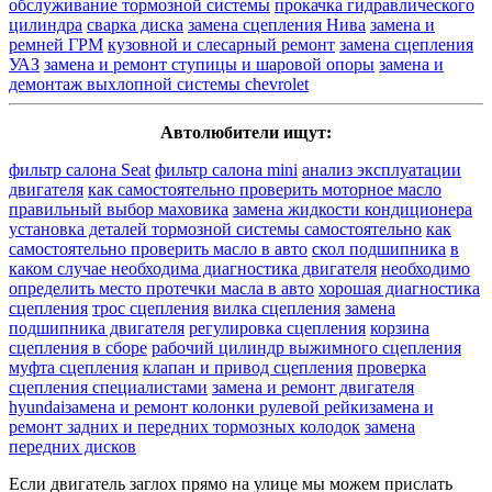
обслуживание тормозной системы
прокачка гидравлического
цилиндра
сварка диска
замена сцепления Нива
замена и
ремней ГРМ
кузовной и слесарный ремонт
замена сцепления
УАЗ
замена и ремонт ступицы и шаровой опоры
замена и
демонтаж выхлопной системы chevrolet
Автолюбители ищут:
фильтр салона Seat
фильтр салона mini
анализ эксплуатации
двигателя
как самостоятельно проверить моторное масло
правильный выбор маховика
замена жидкости кондиционера
установка деталей тормозной системы самостоятельно
как
самостоятельно проверить масло в авто
скол подшипника
в
каком случае необходима диагностика двигателя
необходимо
определить место протечки масла в авто
хорошая диагностика
сцепления
трос сцепления
вилка сцепления
замена
подшипника двигателя
регулировка сцепления
корзина
сцепления в сборе
рабочий цилиндр
выжимного сцепления
муфта сцепления
клапан и привод сцепления
проверка
сцепления специалистами
замена и ремонт двигателя
hyundai
замена и ремонт колонки рулевой рейки
замена и
ремонт задних и передних тормозных колодок
замена
передних дисков
Если двигатель заглох прямо на улице мы можем прислать