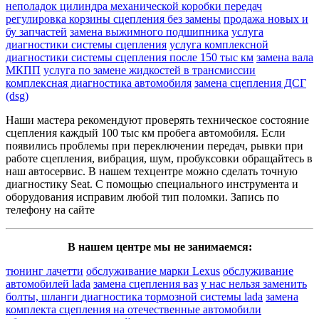
неполадок цилиндра механической коробки передач
регулировка корзины сцепления без замены
продажа новых и
бу запчастей
замена выжимного подшипника
услуга
диагностики системы сцепления
услуга комплексной
диагностики системы сцепления после 150 тыс км
замена вала
МКПП
услуга по замене жидкостей в трансмиссии
комплексная диагностика автомобиля
замена сцепления ДСГ
(dsg)
Наши мастера рекомендуют проверять техническое состояние
сцепления каждый 100 тыс км пробега автомобиля. Если
появились проблемы при переключении передач, рывки при
работе сцепления, вибрация, шум, пробуксовки обращайтесь в
наш автосервис. В нашем техцентре можно сделать точную
диагностику Seat. С помощью специального инструмента и
оборудования исправим любой тип поломки. Запись по
телефону на сайте
В нашем центре мы не занимаемся:
тюнинг лачетти
обслуживание марки Lexus
обслуживание
автомобилей lada
замена сцепления ваз
у нас нельзя заменить
болты, шланги
диагностика тормозной системы lada
замена
комплекта сцепления на отечественные автомобили