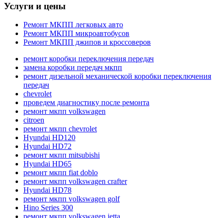
Услуги и цены
Ремонт МКПП легковых авто
Ремонт МКПП микроавтобусов
Ремонт МКПП джипов и кроссоверов
ремонт коробки переключения передач
замена коробки передач мкпп
ремонт дизельной механической коробки переключения
передач
chevrolet
проведем диагностику после ремонта
ремонт мкпп volkswagen
citroen
ремонт мкпп chevrolet
Hyundai HD120
Hyundai HD72
ремонт мкпп mitsubishi
Hyundai HD65
ремонт мкпп fiat doblo
ремонт мкпп volkswagen crafter
Hyundai HD78
ремонт мкпп volkswagen golf
Hino Series 300
ремонт мкпп volkswagen jetta