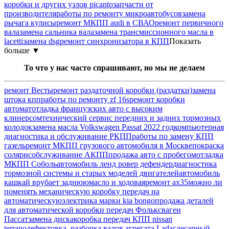
коробки и других узлов picanto
запчасти от
производителя
работы по ремонту микроавтобусов
замена
рычага кулисы
ремонт МКПП audi в СВАО
ремонт первичного
вала
замена сальника вала
замена трансмиссионного масла в
lacetti
замена dsg
ремонт синхронизатора в КПП
Показать
больше ▼
То что у нас часто спрашивают, но мы не делаем
ремонт Весты
ремонт раздаточной коробки (раздатки)
замена
штока кпп
работы по ремонту zf 16s
ремонт коробки
автомат
отладка французских авто с высоким
клинерсом
технический сервис передних и задних тормозных
колодок
замена масла Volkswagen Passat 2022 год
компьютерная
диагностика и обслуживание РКПП
работы по замену КПП
газель
ремонт МКПП грузового автомобиля в Москве
покраска
солярис
обслуживание АКПП
продажа авто с пробегом
отладка
МКПП Соболь
автомобиль ленд ровер дефендер
диагностика
тормозной системы и старых моделей двигателей
автомобиль
кашкай врубает заднюю
масло и ходовая
ремонт ах35
можно ли
поменять механическую коробку передач на
автоматическую
электрика марки kia bongo
продажа деталей
для автоматической коробки передач Фольксваген
Пассат
замена диска
коробка передач КПП nissan
terrano
дефектовка, разборка валов агрегата Lada
слесарный