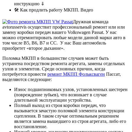
инструкцию ⇓
🛠 Как продлить работу МКПП. Видео
Дружная команда
avtorusservis осуществит профессиональный ремонт или или
замену коробки передач вашего Volkswagen Passat. У нас
можно отремонтировать любые модели данной марки авто в
том числе B5, B6, B7 и СС. У нас Ваш автомобиль
приобретет «второе дыхание».
Поломка МКПП в большинстве случаев может быть
устранена посредством ремонта агрегата, замены отдельных
узлов и элементов. Среди основных причин, когда
потребуется провести
ремонт МКПП Фольксваген
Пассат,
выделяются следующие:
Износ подшипниковых узлов, установленных шестерен
(повреждение зубьев), что возникает в случае
длительной эксплуатации устройства.
Полный выход из строя коробки передач, что
вызывается зачастую поломкой элемента конструкции
сцепления. В таком случае оптимальным решением
является замена вышедшего из строя агрегата, либо его
восстановление.
Низкий уровень жидкости трансмиссионного состава,