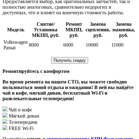
Предоставляется выбор, как оригинальных запчастей, так и
полностью аналоговых, сравнительно недорогих и
доступных, что и влияет на конечную стоимость работы.
Снятие/
Ремонт
Замена
Замена
Модель
Установка
МКПП,
сцепления,
маховика,
МКПП, руб.
руб.
руб.
руб.
Volkswagen
8000
6000
10000
11000
Passat
Получить скидку
Ремонтируйтесь с комфортом
Во время ремонта на нашем СТО, вы можете свободно
пользоваться зоной отдыха и ожидания! В ней вы найдёте
чай и кофе, мягкий диван, бесплатный Wi-Fi и
развлекательные телепередачи!
Чай и кофе
Мягкий диван
Телепередачи
FREE Wi-Fi
Подробнее
узнать о
стоимости ремонта КПП Фольксваген