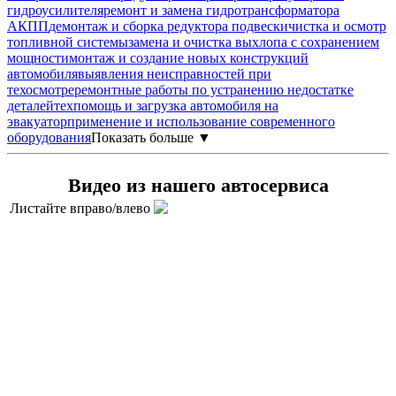
гидроусилителя
ремонт и замена гидротрансформатора
АКПП
демонтаж и сборка редуктора подвески
чистка и осмотр
топливной системы
замена и очистка выхлопа с сохранением
мощности
монтаж и создание новых конструкций
автомобиля
выявления неисправностей при
техосмотре
ремонтные работы по устранению недостатке
деталей
техпомощь и загрузка автомобиля на
эвакуатор
применение и использование современного
оборудования
Показать больше ▼
Видео из нашего автосервиса
Листайте вправо/влево