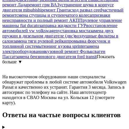
ремонт Лада
ремонт грм ВАЗ
устранение шума в корпусе
двигателя mitsubishi
ремонт Гранта
сход развал ceed
частичный
ремонт
смена ступицы и ступенчатого колеса
признаки
неисправности и полный ремонт АКПП
рулевое управление
машины fiat ducato
заправка жидкости ГУР
восстановление
автомобилей vw volkswagen
установка моста
замена двух
пружин в дизельном двигателе (двс)
воздушные фильтры в
салон
замена тяги рулевой рейки
промывка форсунок и
топливной системы
тюнинг кузова sprinter
замена
электрооборудования
кузовной ремонт Фольксваген
Пассат
замена бензинового двигателя ford transit
Показать
больше ▼
На высокоточном оборудовании наши специалисты
обнаружат проблемы в любой системе автомобиля Volkswagen
Passat и качественно их устранят. Гарантия 3 месяца. Запись в
автосервис по телефону на сайте. Наш автотехцентр
находится в СВАО Москвы на ул. Кольская 12 (смотрите
карту).
Ответы на частые вопросы клиентов