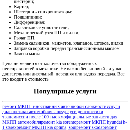
шестерни;
Картер;
Шестерни - синхронизаторы;
Подшипники;
Дифференциал;
Сальниковые уплотнители;
Механический узел ПП и вилки;
Рычаг ПП.
Замена сальников, манжетов, клапанов, штоков, вилки
Заправка коробки передач трансмиссионным маслом
Замена масла
Цена не меняется от количества обнаруженных
неисправностей в механике. Не важно бензиновый ли у вас
двигатель или дизельный, передняя или задняя передача. Все
это входит в стоимость.
Популярные услуги
ремонт МКПП иностранных авто любой сложности
услуги
диагностики автомобиля lanos
услуги диагностики
трансмиссии после 100 тыс км
официальные запчасти для
МКПП автомобиля
ремонт kia sorento
ремонт МКПП hyundai h-
1 starex
ремонт МКПП kia optima, soul
ремонт skoda
ремонт