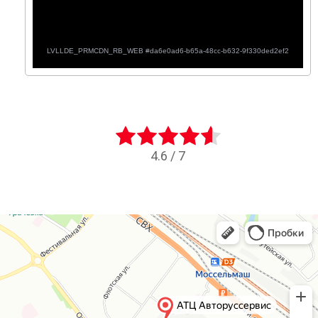
4.6
/
7