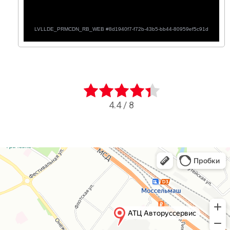
4.4
/
8