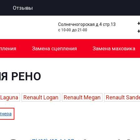
Отзывы
Солнечногорская д.4 стр.13
с 10-00 до 21-00
пления
Замена сцепления
Замена маховика
Я РЕНО
 Laguna
Renault Logan
Renault Megan
Renault Sand
тнера