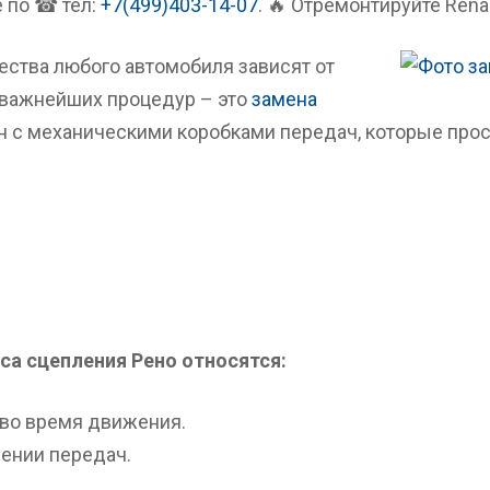
е по ☎ тел:
+7(499)403-14-07
. 🔥 Отремонтируйте Ren
ества любого автомобиля зависят от
з важнейших процедур – это
замена
ин с механическими коробками передач, которые прос
са сцепления Рено относятся:
 во время движения.
ении передач.
.