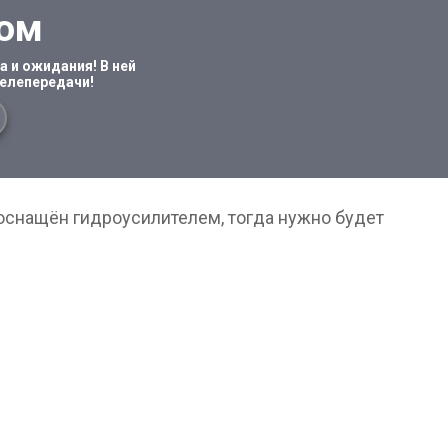
том
 и ожидания! В ней
телепередачи!
 оснащён гидроусилителем, тогда нужно будет