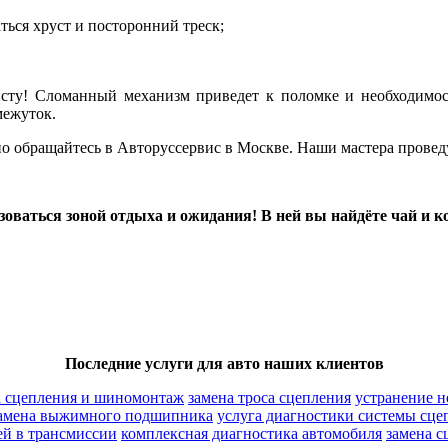
ться хруст и посторонний треск;
ту! Сломанный механизм приведет к поломке и необходимости
межуток.
о обращайтесь в Авторуссервис в Москве. Наши мастера проведу
оваться зоной отдыха и ожидания! В ней вы найдёте чай и к
Последние услуги для авто наших клиентов
а сцепления и шиномонтаж
замена троса сцепления
устранение н
амена выжимного подшипника
услуга диагностики системы сце
ей в трансмиссии
комплексная диагностика автомобиля
замена с