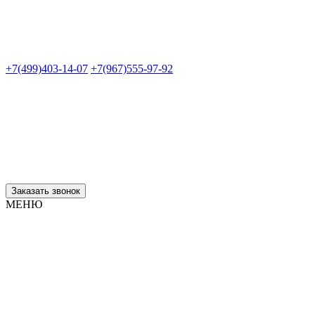
+7(499)403-14-07
+7(967)555-97-92
Заказать звонок
МЕНЮ