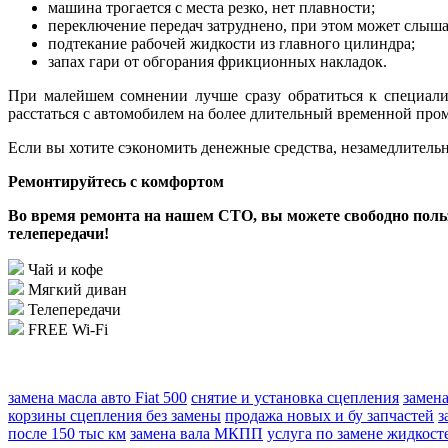
машина трогается с места резко, нет плавности;
переключение передач затруднено, при этом может слыша
подтекание рабочей жидкости из главного цилиндра;
запах гари от обгорания фрикционных накладок.
При малейшем сомнении лучше сразу обратиться к специалис
расстаться с автомобилем на более длительный временной про
Если вы хотите сэкономить денежные средства, незамедлительн
Ремонтируйтесь с комфортом
Во время ремонта на нашем СТО, вы можете свободно польз
телепередачи!
Чай и кофе
Мягкий диван
Телепередачи
FREE Wi-Fi
замена масла авто Fiat 500
снятие и установка сцепления
замен
корзины сцепления без замены
продажа новых и бу запчастей
з
после 150 тыс км
замена вала МКПП
услуга по замене жидкост