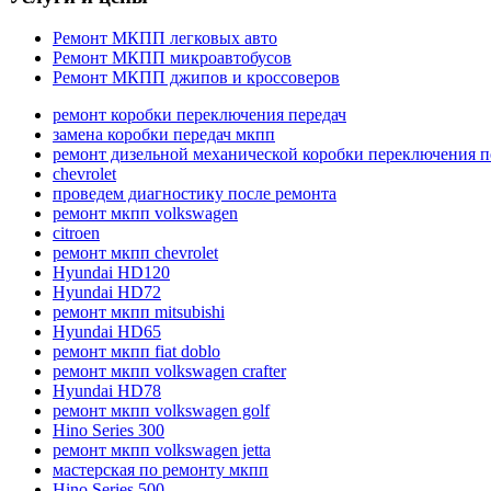
Ремонт МКПП легковых авто
Ремонт МКПП микроавтобусов
Ремонт МКПП джипов и кроссоверов
ремонт коробки переключения передач
замена коробки передач мкпп
ремонт дизельной механической коробки переключения п
chevrolet
проведем диагностику после ремонта
ремонт мкпп volkswagen
citroen
ремонт мкпп chevrolet
Hyundai HD120
Hyundai HD72
ремонт мкпп mitsubishi
Hyundai HD65
ремонт мкпп fiat doblo
ремонт мкпп volkswagen crafter
Hyundai HD78
ремонт мкпп volkswagen golf
Hino Series 300
ремонт мкпп volkswagen jetta
мастерская по ремонту мкпп
Hino Series 500