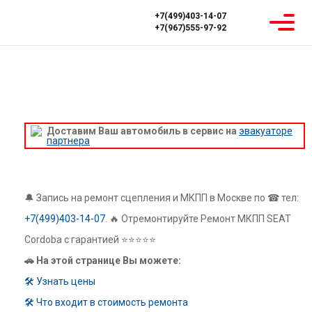
+7(499)403-14-07
+7(967)555-97-92
Главная
Ремонт МКПП
SEAT
Ремонт МКПП SEAT Cordoba
РЕМОНТ МКПП SEAT CORDOBA
Доставим Ваш автомобиль в сервис на
эвакуаторе
партнера
🔔 Запись на ремонт сцепления и МКПП в Москве по ☎ тел:
+7(499)403-14-07
. 🔥 Отремонтируйте Ремонт МКПП SEAT
Cordoba с гарантией ⭐⭐⭐⭐⭐
🚗 На этой странице Вы можете:
🛠 Узнать цены
🛠 Что входит в стоимость ремонта