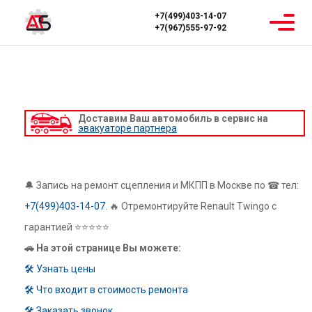
+7(499)403-14-07
+7(967)555-97-92
Главная
Ремонт МКПП
Renault
Renault Twingo
РЕМОНТ МКПП RENAULT TWINGO
Доставим Ваш автомобиль в сервис на
эвакуаторе партнера
🔔 Запись на ремонт сцепления и МКПП в Москве по ☎ тел:
+7(499)403-14-07
. 🔥 Отремонтируйте Renault Twingo с
гарантией ⭐⭐⭐⭐⭐
🚗 На этой странице Вы можете:
🛠 Узнать цены
🛠 Что входит в стоимость ремонта
🛠 Заказать звонок