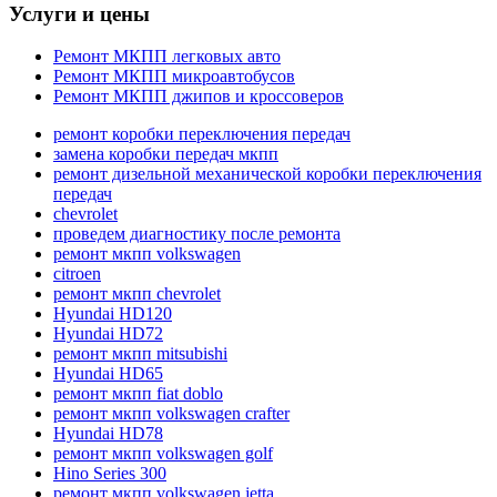
Услуги и цены
Ремонт МКПП легковых авто
Ремонт МКПП микроавтобусов
Ремонт МКПП джипов и кроссоверов
ремонт коробки переключения передач
замена коробки передач мкпп
ремонт дизельной механической коробки переключения
передач
chevrolet
проведем диагностику после ремонта
ремонт мкпп volkswagen
citroen
ремонт мкпп chevrolet
Hyundai HD120
Hyundai HD72
ремонт мкпп mitsubishi
Hyundai HD65
ремонт мкпп fiat doblo
ремонт мкпп volkswagen crafter
Hyundai HD78
ремонт мкпп volkswagen golf
Hino Series 300
ремонт мкпп volkswagen jetta