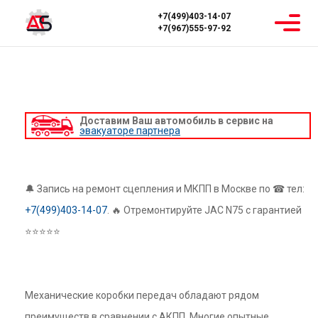
+7(499)403-14-07
+7(967)555-97-92
Главная
Ремонт МКПП
JAC
JAC N75
РЕМОНТ МКПП JAC N75
Доставим Ваш автомобиль в сервис на
эвакуаторе партнера
🔔 Запись на ремонт сцепления и МКПП в Москве по ☎ тел:
+7(499)403-14-07
. 🔥 Отремонтируйте JAC N75 с гарантией
⭐⭐⭐⭐⭐
Механические коробки передач обладают рядом
преимуществ в сравнении с АКПП. Многие опытные