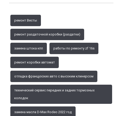
ремонт Весты
ремонт раздаточной коробки (раздатки)
замена штока кпп
работы по ремонту zf 16s
ремонт коробки автомат
отладка французских авто с высоким клинерсом
технический сервис передних и задних тормозных
колодок
замена масла D-Max Rodeo 2022 год