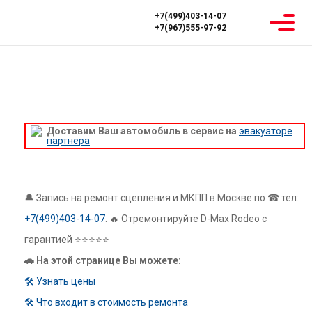
+7(499)403-14-07
+7(967)555-97-92
Главная
Ремонт МКПП
Isuzu
D-Max
D-Max Rodeo
РЕМОНТ МКПП ISUZU D-MAX RODEO
Доставим Ваш автомобиль в сервис на
эвакуаторе
партнера
🔔 Запись на ремонт сцепления и МКПП в Москве по ☎ тел:
+7(499)403-14-07
. 🔥 Отремонтируйте D-Max Rodeo с
гарантией ⭐⭐⭐⭐⭐
🚗 На этой странице Вы можете:
🛠 Узнать цены
🛠 Что входит в стоимость ремонта