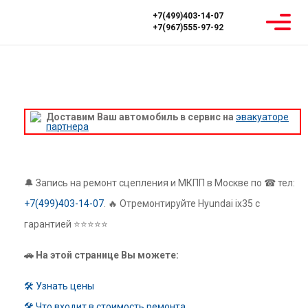
+7(499)403-14-07
+7(967)555-97-92
Главная
Ремонт МКПП
Hyundai
Hyundai ix35
РЕМОНТ МКПП HYUNDAI IX35
Доставим Ваш автомобиль в сервис на
эвакуаторе
партнера
🔔 Запись на ремонт сцепления и МКПП в Москве по ☎ тел:
+7(499)403-14-07
. 🔥 Отремонтируйте Hyundai ix35 с
гарантией ⭐⭐⭐⭐⭐
🚗 На этой странице Вы можете:
🛠 Узнать цены
🛠 Что входит в стоимость ремонта