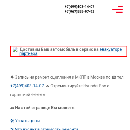
+7(499)403-14-07
+7(967)555-97-92
Главная
Ремонт МКПП
Hyundai
Hyundai Eon
РЕМОНТ МКПП HYUNDAI EON
Доставим Ваш автомобиль в сервис на
эвакуаторе
партнера
🔔 Запись на ремонт сцепления и МКПП в Москве по ☎ тел:
+7(499)403-14-07
. 🔥 Отремонтируйте Hyundai Eon с
гарантией ⭐⭐⭐⭐⭐
🚗 На этой странице Вы можете:
🛠 Узнать цены
🛠 Что входит в стоимость ремонта