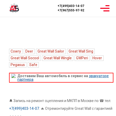
+7(499)403-14-07
+7(967)555-97-92
Главная
Ремонт МКПП
Great Wall
РЕМОНТ КОРОБКИ ПЕРЕДАЧ МКПП
GREAT WALL
Cowry
Deer
Great Wall Sailor
Great Wall Sing
Great Wall Socool
Great Wall Wingle
GWPeri
Hover
Pegasus
Safe
Доставим Ваш автомобиль в сервис на
эвакуаторе
партнера
🔔 Запись на ремонт сцепления и МКПП в Москве по ☎ тел:
+7(499)403-14-07
. 🔥 Отремонтируйте Great Wall с гарантией