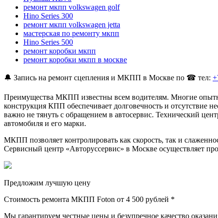
ремонт мкпп volkswagen golf
Hino Series 300
ремонт мкпп volkswagen jetta
мастерская по ремонту мкпп
Hino Series 500
ремонт коробки мкпп
ремонт коробки мкпп в москве
🔔 Запись на ремонт сцепления и МКПП в Москве по ☎ тел:
+
Преимущества МКПП известны всем водителям. Многие опытны
конструкция КПП обеспечивает долговечность и отсутствие нео
важно не тянуть с обращением в автосервис. Технический ц
автомобиля и его марки.
МКПП позволяет контролировать как скорость, так и слаженнос
Сервисный центр «Авторуссервис» в Москве осуществляет проф
Предложим лучшую цену
Стоимость ремонта МКПП Foton от
4 500 рублей *
Мы гарантируем честные цены и безупречное качество оказания