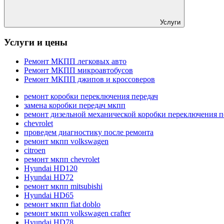
Услуги
Услуги и цены
Ремонт МКПП легковых авто
Ремонт МКПП микроавтобусов
Ремонт МКПП джипов и кроссоверов
ремонт коробки переключения передач
замена коробки передач мкпп
ремонт дизельной механической коробки переключения п
chevrolet
проведем диагностику после ремонта
ремонт мкпп volkswagen
citroen
ремонт мкпп chevrolet
Hyundai HD120
Hyundai HD72
ремонт мкпп mitsubishi
Hyundai HD65
ремонт мкпп fiat doblo
ремонт мкпп volkswagen crafter
Hyundai HD78