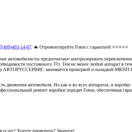
7(499)403-14-07
. 🔥 Отремонтируйте Foton с гарантией ⭐⭐⭐⭐⭐
е автомобилисты предпочитают контролировать переключение п
бходимости постоянного ТО. Тем не менее любой аппарат в тече
ентр АВТОРУССЕРВИС занимается проверкой и наладкой МКПП F
ть движения автомобиля. Но как и во всех аппаратах, в коробке
ессиональный ремонт коробки передач Foton, обеспечивая гаран
 услуг! Хотите проверить? Звоните!