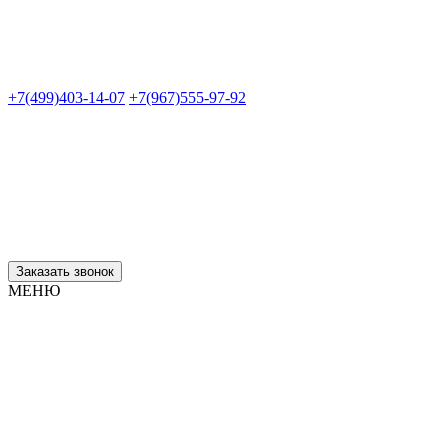
+7(499)403-14-07
+7(967)555-97-92
Заказать звонок
МЕНЮ