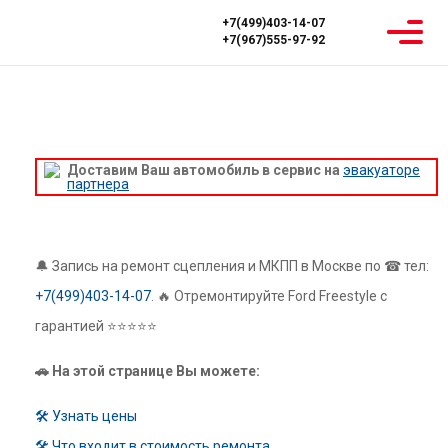
+7(499)403-14-07
+7(967)555-97-92
Главная
Ремонт МКПП
Ford
Ford Freestyle
РЕМОНТ МКПП FORD FREESTYLE
Доставим Ваш автомобиль в сервис на
эвакуаторе
партнера
🔔 Запись на ремонт сцепления и МКПП в Москве по ☎ тел:
+7(499)403-14-07
. 🔥 Отремонтируйте Ford Freestyle с
гарантией ⭐⭐⭐⭐⭐
🚗 На этой странице Вы можете:
🛠 Узнать цены
🛠 Что входит в стоимость ремонта