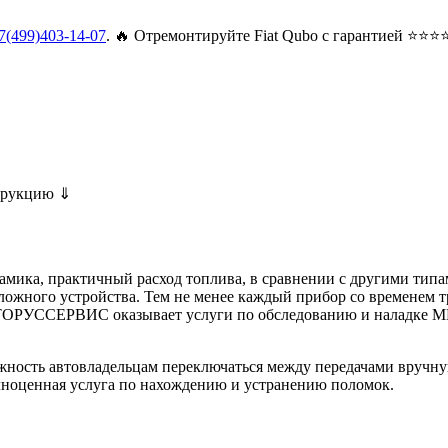
7(499)403-14-07
. 🔥 Отремонтируйте Fiat Qubo с гарантией ⭐⭐⭐
струкцию ⇓
мика, практичный расход топлива, в сравнении с другими тип
ожного устройства. Тем не менее каждый прибор со временем тре
ТОРУССЕРВИС оказывает услуги по обследованию и наладке МК
жность автовладельцам переключаться между передачами вручну
лноценная услуга по нахождению и устранению поломок.