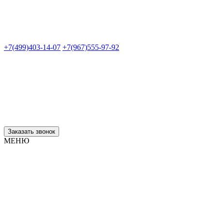
+7(499)403-14-07
+7(967)555-97-92
Заказать звонок
МЕНЮ