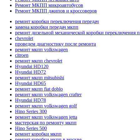
Ремонт МКПП микроавтобусов
Ремонт МКПП джипов и кроссоверов
ремонт коробки переключения передач
замена коробки передач мкпп
ремонт дизельной механической коробки переключения п
chevrolet
проведем диагностику после ремонта
ремонт мкпп volkswagen
citroen
ремонт мкпп chevrolet
Hyundai HD120
Hyundai HD72
ремонт мкпп mitsubishi
Hyundai HD65
ремонт мкпп fiat doblo
ремонт мкпп volkswagen crafter
Hyundai HD78
ремонт мкпп volkswagen golf
Hino Series 300
ремонт мкпп volkswagen jetta
мастерская по ремонту мкпп
Hino Series 500
ремонт коробки мкпп
ремонт коробки мкпп в москве