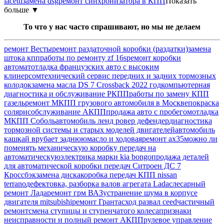
lacetti
замена dsg
ремонт синхронизатора в КПП
Показать
больше ▼
То что у нас часто спрашивают, но мы не делаем
ремонт Весты
ремонт раздаточной коробки (раздатки)
замена
штока кпп
работы по ремонту zf 16s
ремонт коробки
автомат
отладка французских авто с высоким
клинерсом
технический сервис передних и задних тормозных
колодок
замена масла DS 7 Crossback 2022 год
компьютерная
диагностика и обслуживание РКПП
работы по замену КПП
газель
ремонт МКПП грузового автомобиля в Москве
покраска
солярис
обслуживание АКПП
продажа авто с пробегом
отладка
МКПП Соболь
автомобиль ленд ровер дефендер
диагностика
тормозной системы и старых моделей двигателей
автомобиль
кашкай врубает заднюю
масло и ходовая
ремонт ах35
можно ли
поменять механическую коробку передач на
автоматическую
электрика марки kia bongo
продажа деталей
для автоматической коробки передач Ситроен ДС 7
Кроссбэк
замена диска
коробка передач КПП nissan
terrano
дефектовка, разборка валов агрегата Lada
слесарный
ремонт Лада
ремонт грм ВАЗ
устранение шума в корпусе
двигателя mitsubishi
ремонт Гранта
сход развал ceed
частичный
ремонт
смена ступицы и ступенчатого колеса
признаки
неисправности и полный ремонт АКПП
рулевое управление