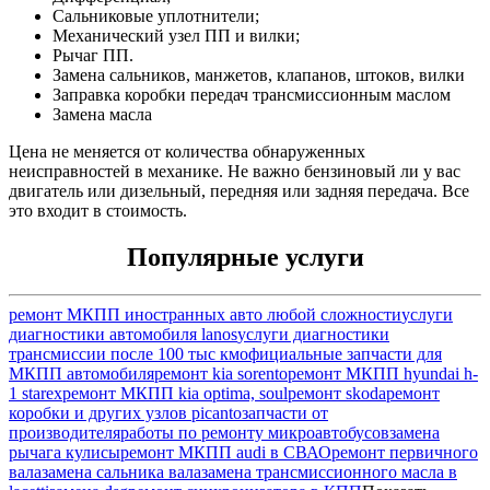
Сальниковые уплотнители;
Механический узел ПП и вилки;
Рычаг ПП.
Замена сальников, манжетов, клапанов, штоков, вилки
Заправка коробки передач трансмиссионным маслом
Замена масла
Цена не меняется от количества обнаруженных
неисправностей в механике. Не важно бензиновый ли у вас
двигатель или дизельный, передняя или задняя передача. Все
это входит в стоимость.
Популярные услуги
ремонт МКПП иностранных авто любой сложности
услуги
диагностики автомобиля lanos
услуги диагностики
трансмиссии после 100 тыс км
официальные запчасти для
МКПП автомобиля
ремонт kia sorento
ремонт МКПП hyundai h-
1 starex
ремонт МКПП kia optima, soul
ремонт skoda
ремонт
коробки и других узлов picanto
запчасти от
производителя
работы по ремонту микроавтобусов
замена
рычага кулисы
ремонт МКПП audi в СВАО
ремонт первичного
вала
замена сальника вала
замена трансмиссионного масла в