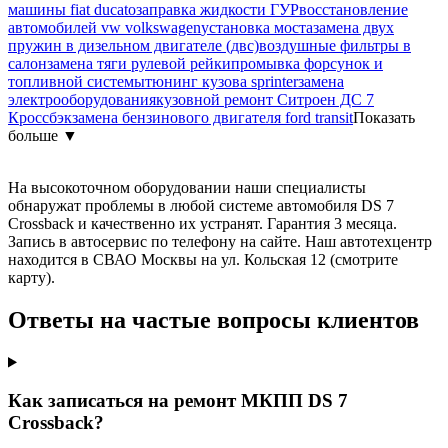
машины fiat ducato
заправка жидкости ГУР
восстановление
автомобилей vw volkswagen
установка моста
замена двух
пружин в дизельном двигателе (двс)
воздушные фильтры в
салон
замена тяги рулевой рейки
промывка форсунок и
топливной системы
тюнинг кузова sprinter
замена
электрооборудования
кузовной ремонт Ситроен ДС 7
Кроссбэк
замена бензинового двигателя ford transit
Показать
больше ▼
На высокоточном оборудовании наши специалисты
обнаружат проблемы в любой системе автомобиля DS 7
Crossback и качественно их устранят. Гарантия 3 месяца.
Запись в автосервис по телефону на сайте. Наш автотехцентр
находится в СВАО Москвы на ул. Кольская 12 (смотрите
карту).
Ответы на частые вопросы клиентов
Как записаться на ремонт МКПП DS 7
Crossback?