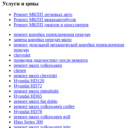
Услуги и цены
Ремонт МКПП легковых авто
Ремонт МКПП микроавтобусов
Ремонт МКПП джипов и кроссоверов
ремонт коробки переключения передач
замена коробки передач мкпп
ремонт дизельной механической коробки переключения
передач
chevrolet
проведем диагностику после ремонта
ремонт мкпп volkswagen
citroen
ремонт мкпп chevrolet
Hyundai HD120
Hyundai HD72
ремонт мкпп mitsubishi
Hyundai HD65
ремонт мкпп fiat doblo
ремонт мкпп volkswagen crafter
Hyundai HD78
ремонт мкпп volkswagen golf
Hino Series 300
ремонт мкпп volkswagen jetta