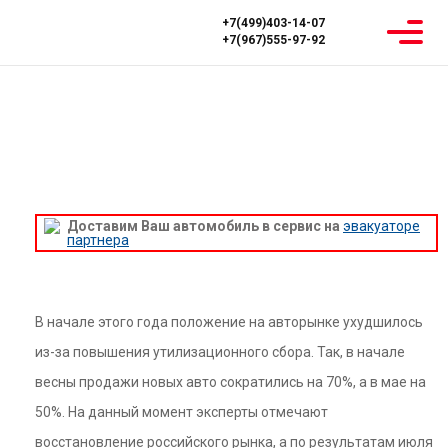
+7(499)403-14-07
+7(967)555-97-92
Главная
Новости
Закрытие автосалонов отразится на российском
авторынке
ЗАКРЫТИЕ АВТОСАЛОНОВ ОТРАЗИТСЯ
НА РОССИЙСКОМ АВТОРЫНКЕ
Доставим Ваш автомобиль в сервис на
эвакуаторе
партнера
В начале этого года положение на авторынке ухудшилось
из-за повышения утилизационного сбора. Так, в начале
весны продажи новых авто сократились на 70%, а в мае на
50%. На данный момент эксперты отмечают
восстановление российского рынка, а по результатам июля