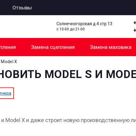
Отзывы
Солнечногорская д.4 стр.13
с 10-00 до 21-00
пления
Замена сцепления
Замена маховика
 Model X
НОВИТЬ MODEL S И MODE
тнера
 и Model X и даже строит новую производственную л