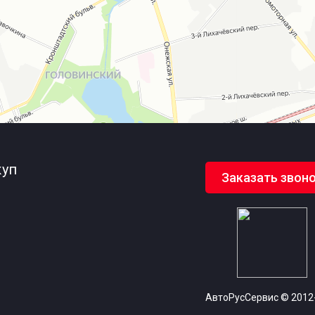
уп
Заказать звон
и
АвтоРусСервис
© 2012