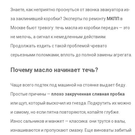
Знаете, как неприятно проснуться от звонка эвакуатора из-
за заклинившей коробки? Эксперты по ремонту
МКПП
в
Москве бьют тревогу: течь масла из коробки передач — это
не мелочь, а сигнал к немедленным действиям.
Продолжать ездить с такой проблемой чревато
серьезными поломками, вплоть до полной замены агрегата.
Почему масло начинает течь?
Чаще всего подтек под машиной на стоянке выдает беду.
Простые причины —
плохо закрученная сливная пробка
или щуп, который выскочил из гнезда. Подкрутить их можно
и самому, но если пятна повторяются, копайте глубже.
Износ сальников и манжет — классика: они трутся о валы,
изнашиваются и пропускают смазку. Еще виноваты забитый