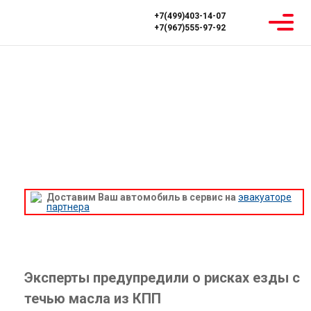
+7(499)403-14-07
+7(967)555-97-92
Главная
Новости
Предостережение: Течь масла из КПП может привести к
серьезным поломкам — узнайте, как избежать
катастрофы!
ПРЕДОСТЕРЕЖЕНИЕ: ТЕЧЬ МАСЛА ИЗ
КПП МОЖЕТ ПРИВЕСТИ К СЕРЬЕЗНЫМ
ПОЛОМКАМ — УЗНАЙТЕ, КАК
ИЗБЕЖАТЬ КАТАСТРОФЫ!
Доставим Ваш автомобиль в сервис на
эвакуаторе
партнера
Эксперты предупредили о рисках езды с
течью масла из КПП