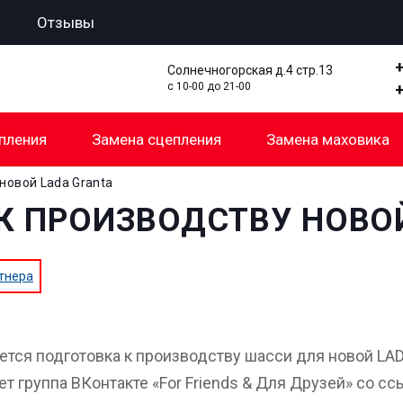
Отзывы
Солнечногорская д.4 стр.13
с 10-00 до 21-00
пления
Замена сцепления
Замена маховика
новой Lada Granta
К ПРОИЗВОДСТВУ НОВО
тнера
ется подготовка к производству шасси для новой LAD
ет группа ВКонтакте «For Friends & Для Друзей» со с