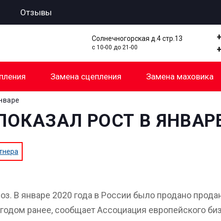
Отзывы
Солнечногорская д.4 стр.13
с 10-00 до 21-00
пления
Замена сцепления
Замена маховика
январе
ОКАЗАЛ РОСТ В ЯНВАР
тнера
. В январе 2020 года в России было продано продано
годом ранее, сообщает Ассоциация европейского биз