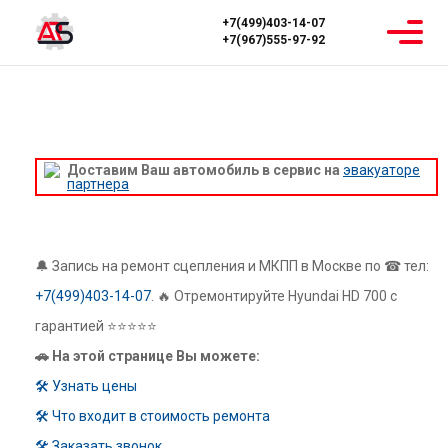
+7(499)403-14-07
+7(967)555-97-92
Главная
Ремонт МКПП
Hyundai
Hyundai HD 700
РЕМОНТ МКПП HYUNDAI HD 700
Доставим Ваш автомобиль в сервис на
эвакуаторе
партнера
🔔 Запись на ремонт сцепления и МКПП в Москве по ☎ тел:
+7(499)403-14-07
. 🔥 Отремонтируйте Hyundai HD 700 с
гарантией ⭐⭐⭐⭐⭐
🚗 На этой странице Вы можете:
🛠 Узнать цены
🛠 Что входит в стоимость ремонта
🛠 Заказать звонок