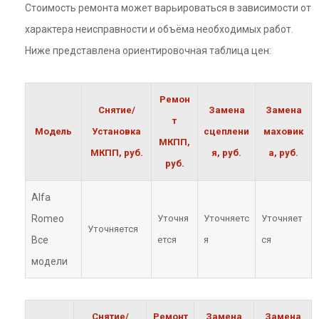
Стоимость ремонта может варьироваться в зависимости от
характера неисправности и объёма необходимых работ.
Ниже представлена ориентировочная таблица цен:
Ремон
Снятие/
Замена
Замена
т
Модель
Установка
сцеплени
маховик
МКПП,
МКПП, руб.
я, руб.
а, руб.
руб.
Alfa
Romeo
Уточня
Уточняетс
Уточняет
Уточняется
Все
ется
я
ся
модели
Снятие/
Ремонт
Замена
Замена