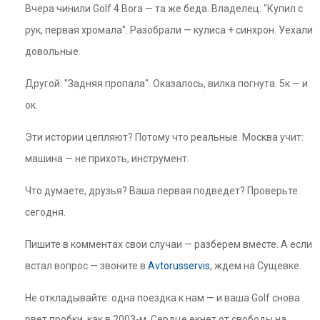
Вчера чинили Golf 4 Bora — та же беда. Владелец: "Купил с
рук, первая хромала". Разобрали — кулиса + синхрон. Уехали
довольные.
Другой: "Задняя пропала". Оказалось, вилка погнута. 5к — и
ок.
Эти истории цепляют? Потому что реальные. Москва учит:
машина — не прихоть, инструмент.
Что думаете, друзья? Ваша первая подведет? Проверьте
сегодня.
Пишите в комментах свои случаи — разберем вместе. А если
встал вопрос — звоните в
Avtorusservis
, ждем на Сущевке.
Не откладывайте: одна поездка к нам — и ваша Golf снова
рвет пробки, как в 2003-м. Сердце екнет от свободы на