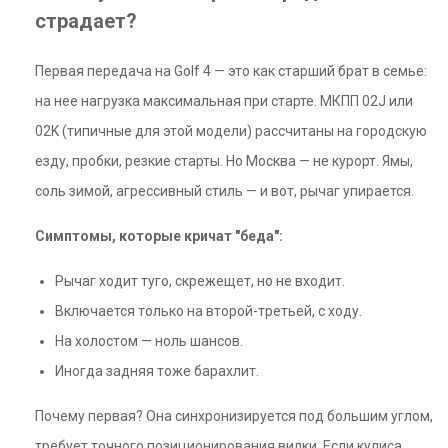
страдает?
Первая передача на Golf 4 — это как старший брат в семье:
на нее нагрузка максимальная при старте. МКПП 02J или
02K (типичные для этой модели) рассчитаны на городскую
езду, пробки, резкие старты. Но Москва — не курорт. Ямы,
соль зимой, агрессивный стиль — и вот, рычаг упирается.
Симптомы, которые кричат "беда":
Рычаг ходит туго, скрежещет, но не входит.
Включается только на второй-третьей, с ходу.
На холостом — ноль шансов.
Иногда задняя тоже барахлит.
Почему первая? Она синхронизируется под большим углом,
требует точного позиционирования вилки. Если кулиса