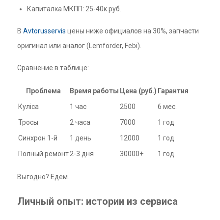
Капиталка МКПП: 25-40к руб.
В
Avtorusservis
цены ниже официалов на 30%, запчасти
оригинал или аналог (Lemförder, Febi).
Сравнение в таблице:
Проблема
Время работы
Цена (руб.)
Гарантия
Куліса
1 час
2500
6 мес.
Тросы
2 часа
7000
1 год
Синхрон 1-й
1 день
12000
1 год
Полный ремонт
2-3 дня
30000+
1 год
Выгодно? Едем.
Личный опыт: истории из сервиса