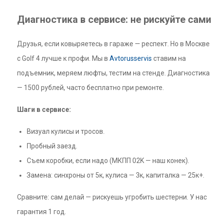
Диагностика в сервисе: не рискуйте сами
Друзья, если ковыряетесь в гараже — респект. Но в Москве
с Golf 4 лучше к профи. Мы в
Avtorusservis
ставим на
подъемник, меряем люфты, тестим на стенде. Диагностика
— 1500 рублей, часто бесплатно при ремонте.
Шаги в сервисе:
Визуал кулисы и тросов.
Пробный заезд.
Съем коробки, если надо (МКПП 02K — наш конек).
Замена: синхроны от 5к, кулиса — 3к, капиталка — 25к+.
Сравните: сам делай — рискуешь угробить шестерни. У нас
гарантия 1 год.