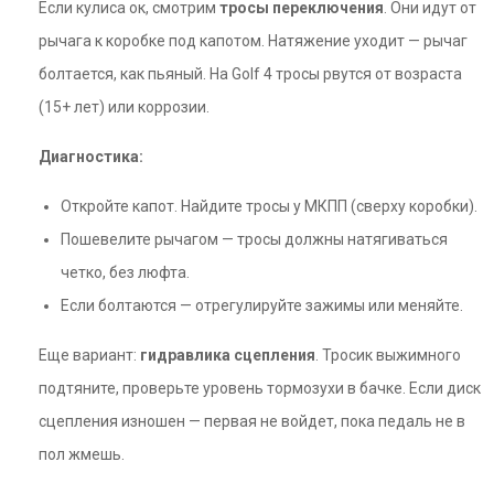
Если кулиса ок, смотрим
тросы переключения
. Они идут от
рычага к коробке под капотом. Натяжение уходит — рычаг
болтается, как пьяный. На Golf 4 тросы рвутся от возраста
(15+ лет) или коррозии.
Диагностика:
Откройте капот. Найдите тросы у МКПП (сверху коробки).
Пошевелите рычагом — тросы должны натягиваться
четко, без люфта.
Если болтаются — отрегулируйте зажимы или меняйте.
Еще вариант:
гидравлика сцепления
. Тросик выжимного
подтяните, проверьте уровень тормозухи в бачке. Если диск
сцепления изношен — первая не войдет, пока педаль не в
пол жмешь.