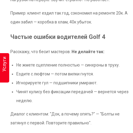
Пример: клиент ездил так год, сэкономил на ремонте 20к. А
один забил — коробка в хлам, 40к убыток.
Частые ошибки водителей Golf 4
Расскажу, что бесит мастеров.
Не делайте так:
Услуги
Не жмете сцепление полностью — синхроны в труху.
Ездите с люфтом — потом вилки гнутся.
Игнорируете гул — подшипники умирают.
Чинят кулису без фиксации передачей — вернется через
неделю.
Диалог с клиентом: "Док, а почему опять?" — "Болты не
затянул с первой. Повторите правильно".