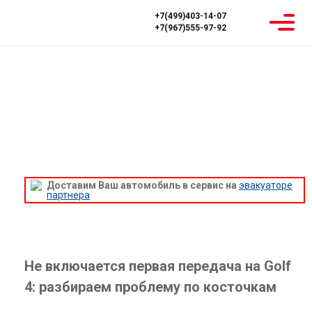
+7(499)403-14-07
+7(967)555-97-92
Главная
Блог
Не включается первая передача на Golf 4: решаем
проблему по шагам и избегаем дорогих ремонтов!
НЕ ВКЛЮЧАЕТСЯ ПЕРВАЯ ПЕРЕДАЧА
НА GOLF 4: РЕШАЕМ ПРОБЛЕМУ ПО
ШАГАМ И ИЗБЕГАЕМ ДОРОГИХ
РЕМОНТОВ!
Доставим Ваш автомобиль в сервис на
эвакуаторе
партнера
Не включается первая передача на Golf
4: разбираем проблему по косточкам