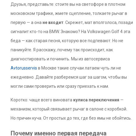
Друзья, представьте: стоите вы на светофоре в плотном
московском трафике, жмете сцепление, толкаете рычаг в
первую — а она
не входит
. Скрежет, мат вполголоса, позади
сигналит кто-то на BMW. Знакомо? На Volkswagen Golf 4 эта
беда — как старая песня, которую все подпевают. Но не
паникуйте. Я расскажу, почему так происходит, как
диагностировать и починить. Мы из автосервиса
Avtorusservis
в Москве такие случаи латаем чуть ли не
ежедневно. Давайте разберемся шаг за шагом, чтобы вы
могли сами проверить или сразу приехать к нам.
Коротко: чаще всего виновата
кулиса переключения
—
механизм, который связывает рычаг в салоне с коробкой.
Но причин куча. От простых до тех, где без ямы не обойтись.
Почему именно первая передача