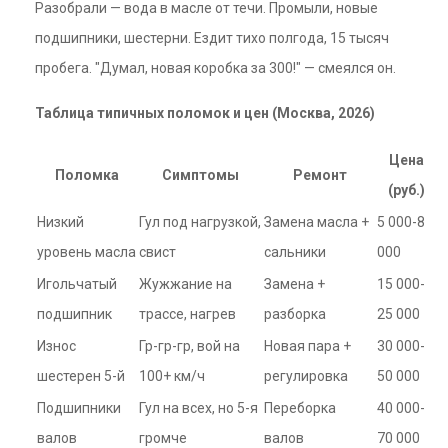
Разобрали — вода в масле от течи. Промыли, новые
подшипники, шестерни. Ездит тихо полгода, 15 тысяч
пробега. "Думал, новая коробка за 300!" — смеялся он.
Таблица типичных поломок и цен (Москва, 2026)
Цена
Поломка
Симптомы
Ремонт
(руб.)
Низкий
Гул под нагрузкой,
Замена масла +
5 000-8
уровень масла
свист
сальники
000
Игольчатый
Жужжание на
Замена +
15 000-
подшипник
трассе, нагрев
разборка
25 000
Износ
Гр-гр-гр, вой на
Новая пара +
30 000-
шестерен 5-й
100+ км/ч
регулировка
50 000
Подшипники
Гул на всех, но 5-я
Переборка
40 000-
валов
громче
валов
70 000