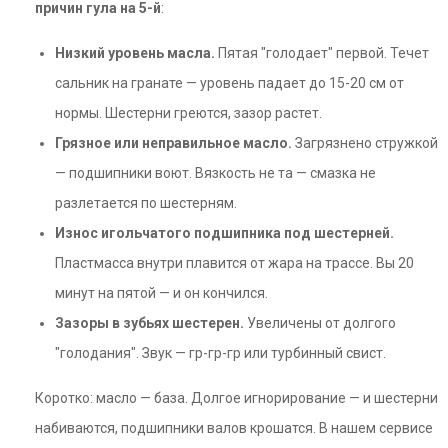
причин гула на 5-й
:
Низкий уровень масла.
Пятая "голодает" первой. Течет
сальник на гранате — уровень падает до 15-20 см от
нормы. Шестерни греются, зазор растет.
Грязное или неправильное масло.
Загрязнено стружкой
— подшипники воют. Вязкость не та — смазка не
разлетается по шестерням.
Износ игольчатого подшипника под шестерней.
Пластмасса внутри плавится от жара на трассе. Вы 20
минут на пятой — и он кончился.
Зазоры в зубьях шестерен.
Увеличены от долгого
"голодания". Звук — гр-гр-гр или турбинный свист.
Коротко: масло — база. Долгое игнорирование — и шестерни
набиваются, подшипники валов крошатся. В нашем сервисе