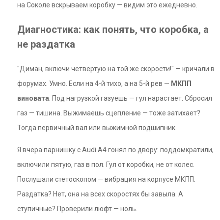
на Соколе вскрываем коробку — видим это ежедневно.
Диагностика: как понять, что коробка, а
не раздатка
"Диман, включи четвертую на той же скорости!" — кричали в
форумах. Умно. Если на 4-й тихо, а на 5-й рев —
МКПП
виновата
. Под нагрузкой газуешь — гул нарастает. Сбросил
газ — тишина. Выжимаешь сцепление — тоже затихает?
Тогда первичный вал или выжимной подшипник.
Я вчера парнишку с Audi A4 гонял по двору: поддомкратили,
включили пятую, газ в пол. Гул от коробки, не от колес.
Послушали стетоскопом — вибрация на корпусе МКПП.
Раздатка? Нет, она на всех скоростях бы завыла. А
ступичные? Проверили люфт — ноль.