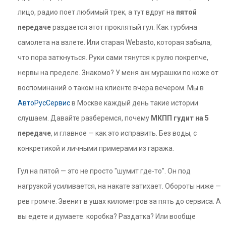
лицо, радио поет любимый трек, а тут вдруг на
пятой
передаче
раздается этот проклятый гул. Как турбина
самолета на взлете. Или старая Webasto, которая забыла,
что пора заткнуться. Руки сами тянутся к рулю покрепче,
нервы на пределе. Знакомо? У меня аж мурашки по коже от
воспоминаний о таком на клиенте вчера вечером. Мы в
АвтоРусСервис
в Москве каждый день такие истории
слушаем. Давайте разберемся, почему
МКПП гудит на 5
передаче
, и главное — как это исправить. Без воды, с
конкретикой и личными примерами из гаража.
Гул на пятой — это не просто "шумит где-то". Он под
нагрузкой усиливается, на накате затихает. Обороты ниже —
рев громче. Звенит в ушах километров за пять до сервиса. А
вы едете и думаете: коробка? Раздатка? Или вообще