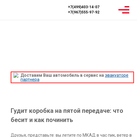
+7(499)403-14-07
+7(967)555-97-92
Главная
Блог
Гудит коробка на пятой передаче: 5 простых способов
устранить звук и продлить жизнь МКПП
ГУДИТ КОРОБКА НА ПЯТОЙ ПЕРЕДАЧЕ:
5 ПРОСТЫХ СПОСОБОВ УСТРАНИТЬ
ЗВУК И ПРОДЛИТЬ ЖИЗНЬ МКПП
Доставим Ваш автомобиль в сервис на
эвакуаторе
партнера
Гудит коробка на пятой передаче: что
бесит и как починить
Друзья, представьте: вы летите по МКАД в час пик, ветер в