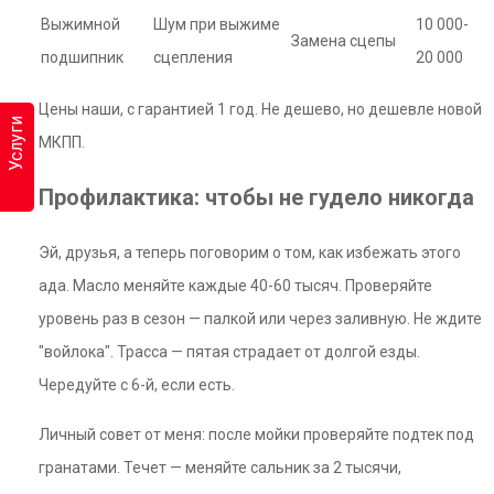
Выжимной
Шум при выжиме
10 000-
Замена сцепы
подшипник
сцепления
20 000
Цены наши, с гарантией 1 год. Не дешево, но дешевле новой
Услуги
МКПП.
Профилактика: чтобы не гудело никогда
Эй, друзья, а теперь поговорим о том, как избежать этого
ада. Масло меняйте каждые 40-60 тысяч. Проверяйте
уровень раз в сезон — палкой или через заливную. Не ждите
"войлока". Трасса — пятая страдает от долгой езды.
Чередуйте с 6-й, если есть.
Личный совет от меня: после мойки проверяйте подтек под
гранатами. Течет — меняйте сальник за 2 тысячи,